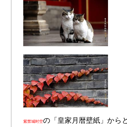
の「皇家月暦壁紙」から
紫禁城时空