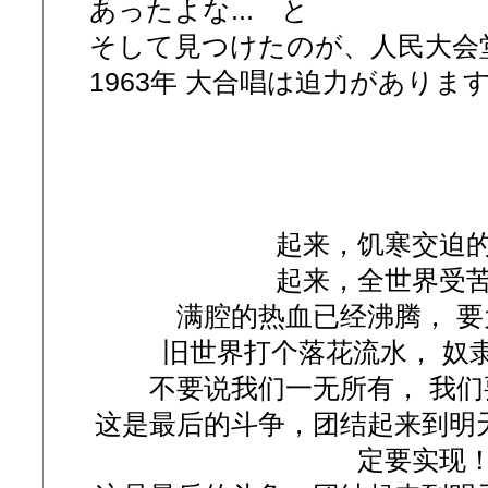
あったよな... と
そして見つけたのが、人民大会堂
1963年 大合唱は迫力がありま
起来，饥寒交迫
起来，全世界受
满腔的热血已经沸腾， 
旧世界打个落花流水， 奴
不要说我们一无所有， 我
这是最后的斗争，团结起来到明
定要实现