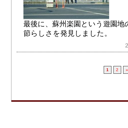
最後に、蘇州楽園という遊園地
節らしさを発見しました。
2
1
2
»