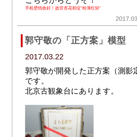
手机壁纸收好！故宫杏花初绽“粉薄红轻”
2017.03
郭守敬の「正方案」模型
2017.03.22
郭守敬が開発した正方案（測影
です。
北京古観象台にあります。