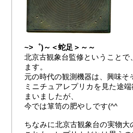
~>゜)～＜蛇足＞～～
北京古観象台監修ということで
ます。
元の時代の観測機器は、興味そ
ミニチュアレプリカを見た途端
まいましたが、
今では箪笥の肥やしです(^^ゞ
ちなみに北京古観象台の実物大