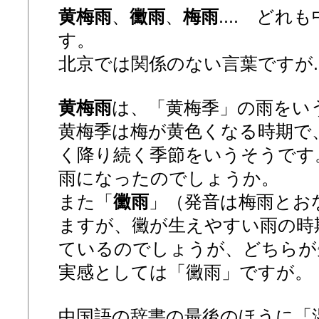
黄梅雨
、
黴雨
、
梅雨
.... ど
す。
北京では関係のない言葉ですが...
黄梅雨
は、「黄梅季」の雨をい
黄梅季は梅が黄色くなる時期で
く降り続く季節をいうそうです
雨になったのでしょうか。
また「
黴雨
」（発音は梅雨とお
ますが、黴が生えやすい雨の時
ているのでしょうが、どちらが
実感としては「黴雨」ですが。
中国語の辞書の最後のほうに「