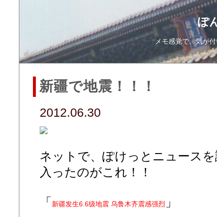
ぽ
メモ感覚で、気が付
新疆で地震！！！
2012.06.30
ネットで、ぽけっとニュースを
入ったのがこれ！！
「
」
新疆发生6.6级地震 乌鲁木齐震感强烈