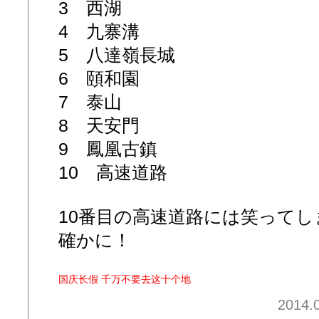
3 西湖
4 九寨溝
5 八達嶺長城
6 頤和園
7 泰山
8 天安門
9 鳳凰古鎮
10 高速道路
10番目の高速道路には笑って
確かに！
国庆长假 千万不要去这十个地
2014.0