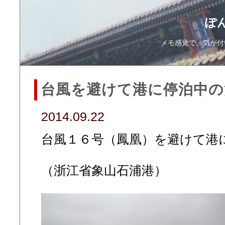
ぽ
メモ感覚で、気が付
台風を避けて港に停泊中の
2014.09.22
台風１６号（鳳凰）を避けて港
（浙江省象山石浦港）