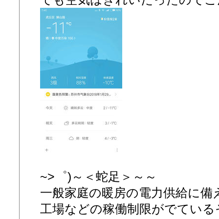
~>゜)～＜蛇足＞～～
一般家庭の暖房の電力供給に備
工場などの稼働制限がでている