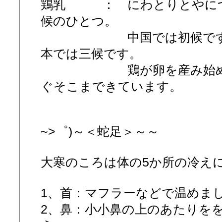
鶏乳 ： にわとりとやにつ
候のひとつ。
中国では初候ですが、
本では三候です。
鶏が卵を産み始めるこ
ぐそこまできています。
~>゜)～＜蛇足＞～～
大寒のころは体の5か所の冷え
1、首：マフラーなどで温めま
2、鼻：小小鼻の上のあたりを