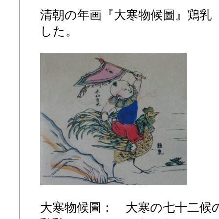
清朝の年画『大寒物候圖』鶏乳
した。
大寒物候圖： 大寒の七十二候