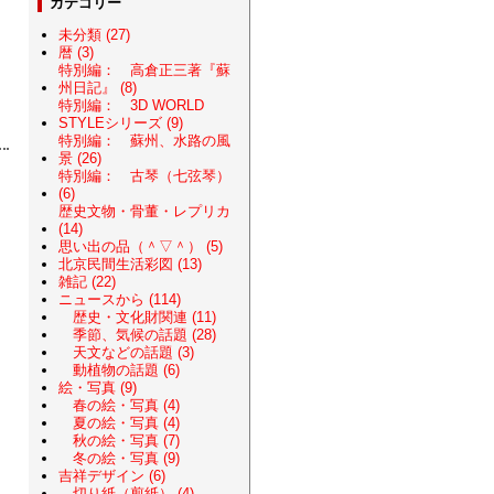
カテゴリー
未分類 (27)
暦 (3)
特別編： 高倉正三著『蘇
州日記』 (8)
特別編： 3D WORLD
STYLEシリーズ (9)
特別編： 蘇州、水路の風
景 (26)
特別編： 古琴（七弦琴）
(6)
歴史文物・骨董・レプリカ
(14)
思い出の品（＾▽＾） (5)
北京民間生活彩図 (13)
雑記 (22)
ニュースから (114)
歴史・文化財関連 (11)
季節、気候の話題 (28)
天文などの話題 (3)
動植物の話題 (6)
絵・写真 (9)
春の絵・写真 (4)
夏の絵・写真 (4)
秋の絵・写真 (7)
冬の絵・写真 (9)
吉祥デザイン (6)
切り紙（剪紙） (4)