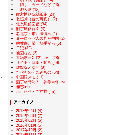
切手、カードなど (13)
泥人形 (12)
故宮博物院壁紙集 (24)
老照片（昔の写真） (2)
北京風俗図譜 (34)
旧京風俗百図 (3)
老北京・市井風情画 (1)
ヨーロッパ人の見た中国 (2)
絵葉書、栞、切手から (6)
日記 (45)
地図など (3)
書籍漫画CDアニメ.. (28)
サイト・特集・動画 (19)
雑貨などなど (9)
たべもの・のみもの (34)
中国語メモ (11)
燕京歳時記の 参考画像 (5)
備忘 (6)
おしらせ・ご挨拶 (15)
アーカイブ
2018年04月 (4)
2018年03月 (2)
2018年02月 (5)
2018年01月 (5)
2017年12月 (2)
2017年11月 (2)