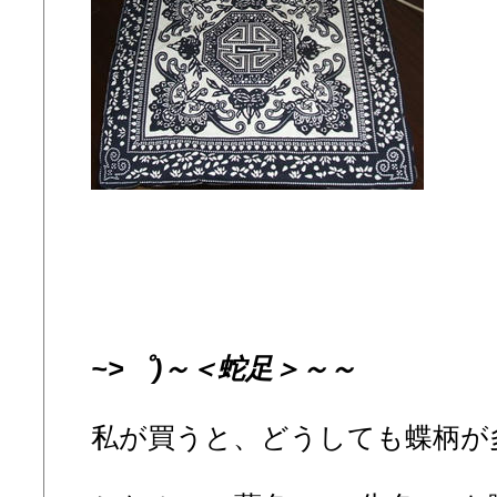
~>゜)～＜蛇足＞～～
私が買うと、どうしても蝶柄が多