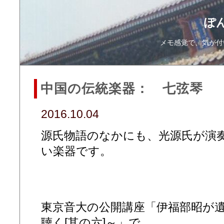
ぽ
メモ感覚で、気が付
中国の伝統楽器： 七弦琴
2016.10.04
源氏物語のなかにも、光源氏が演
い楽器です。
東京音大の公開講座「伊福部昭が
聴く[其の六]～」で