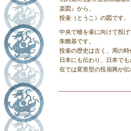
楽図』から、
投壷（とうこ）の図です。
中央で槍を壷に向けて投げ
朱瞻基です。
投壷の歴史は古く、周の時
日本にも伝わり、日本でも
在では変形型の投扇興が伝