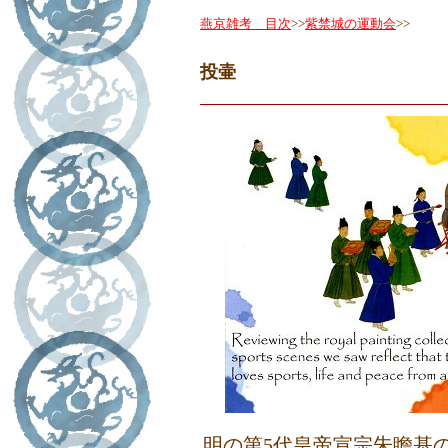
燕京雑考 目次
>>
紫禁城の運動会
>>
投壷
明の第5代皇帝宣宗朱瞻基