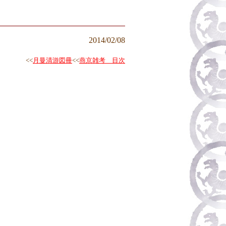
2014/02/08
<<
月曼清游図冊
<<
燕京雑考 目次