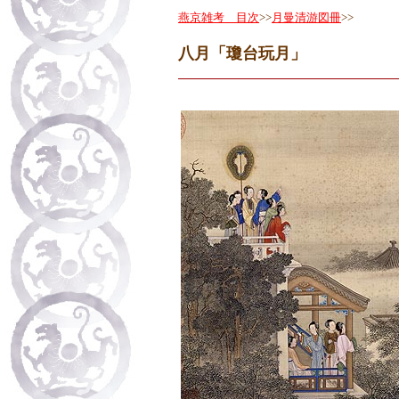
燕京雑考 目次
>>
月曼清游図冊
>>
八月「瓊台玩月」
◇