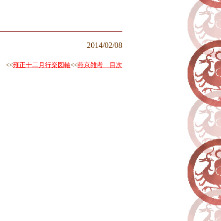
2014/02/08
<<
雍正十二月行楽図軸
<<
燕京雑考 目次