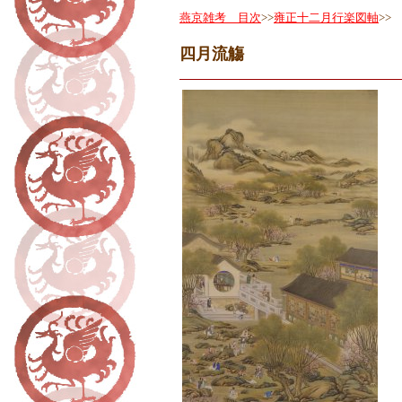
燕京雑考 目次
>>
雍正十二月行楽図軸
>>
四月流觴