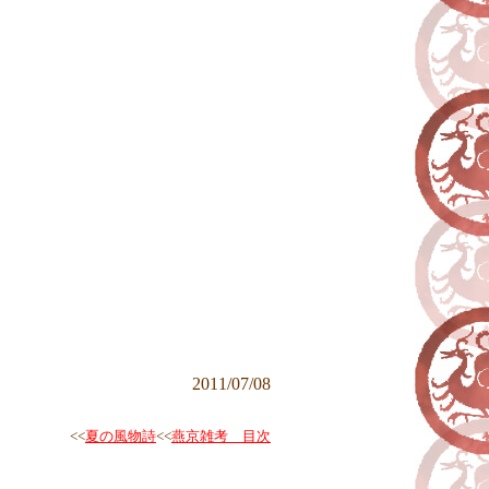
2
01
1
/0
7
/0
8
<<
夏の風物詩
<<
燕京雑考 目次