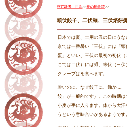
燕京雑考 目次
>>
夏の風物詩
>>
頭伏餃子、二伏麺、三伏烙餅
日本では夏、土用の丑の日にうな
京では一番暑い「三伏」には「頭
蛋」といい、三伏の最初の初伏（
こでは二伏）には麺、末伏（三伏
クレープはを食べます。
暑いのに、なぜ餃子に、麺か...
餃」が一般的です）。この時期は
小麦が手に入ります。体から大汗
うという意味合いがあるようです