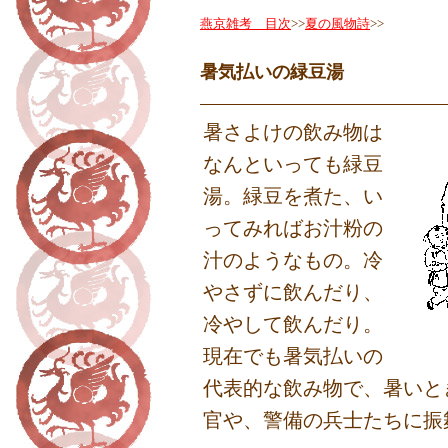
燕京雑考 目次
>>
夏の風物詩
>>
暑気払いの緑豆湯
暑さよけの飲み物は
なんといっても緑豆
湯。緑豆を煮た、い
ってみればお汁粉の
汁のようなもの。冷
やさずに飲んだり、
冷やして飲んだり。
現在でも暑気払いの
代表的な飲み物で、暑いと
官や、警備の兵士たちに振