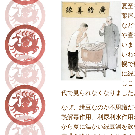
夏至
薬屋
など
や壷
いま
いわ
幌で
に緑
しこ
代で見られなくなりました
なぜ、緑豆なのか不思議だ
熱解毒作用、利尿利水作用
から夏に温かい緑豆湯を飲