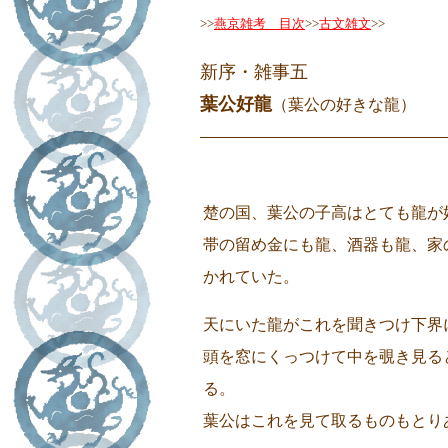
>>
燕京雑考 目次
>>
古文雑文
>>
新序・雑事五
葉公好龍
（葉公の好きな龍）
◇
楚の国、葉公の子高はとても龍が
帯の留め金にも龍、酒器も龍、家
かれていた。
天にいた龍がこれを聞きつけ下界
頭を窓にくっつけて中を覗き見る
る。
葉公はこれを見て取るものもとり