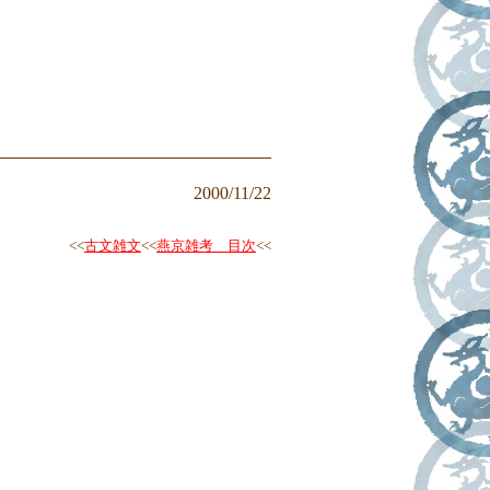
2000/11/22
<<
古文雑文
<<
燕京雑考 目次
<<