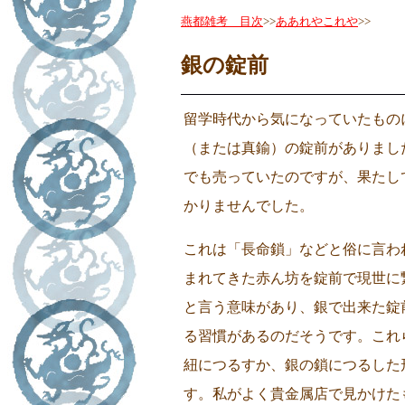
燕都雑考 目次
>>
ああれやこれや
>>
銀の錠前
留学時代から気になっていたもの
（または真鍮）の錠前がありまし
でも売っていたのですが、果たし
かりませんでした。
これは「長命鎖」などと俗に言わ
まれてきた赤ん坊を錠前で現世に
と言う意味があり、銀で出来た錠
る習慣があるのだそうです。これ
紐につるすか、銀の鎖につるした
す。私がよく貴金属店で見かけた