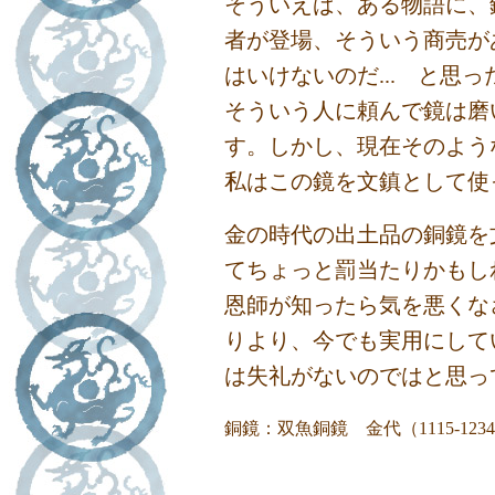
そういえば、ある物語に、
者が登場、そういう商売が
はいけないのだ... と思
そういう人に頼んで鏡は磨
す。しかし、現在そのよう
私はこの鏡を文鎮として使
金の時代の出土品の銅鏡を
てちょっと罰当たりかもし
恩師が知ったら気を悪くなさる
りより、今でも実用にして
は失礼がないのではと思っ
銅鏡：双魚銅鏡 金代（1115-12