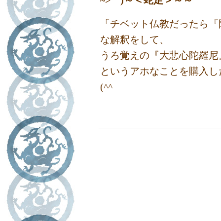
~>゜)～＜蛇足＞～～
「チベット仏教だったら『
な解釈をして、
うろ覚えの『大悲心陀羅尼
というアホなことを購入し
(^^ゞ