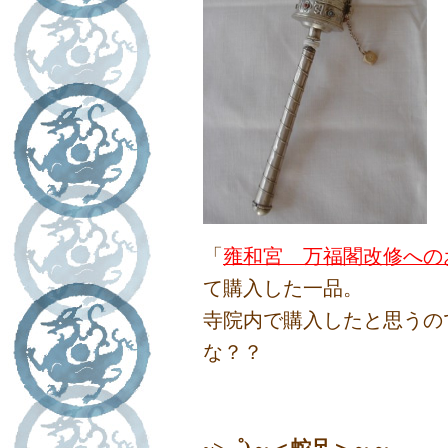
「
雍和宮 万福閣改修への
て購入した一品。
寺院内で購入したと思うので
な？？