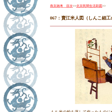
燕京雑考 目次
>>
北京民間生活彩図
>>
067：賣江米人図（しんこ細工
もち米の粉を蒸して作ったものに