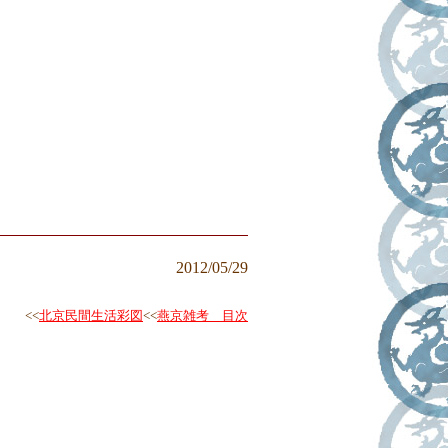
2012/05/29
<<
北京民間生活彩図
<<
燕京雑考 目次