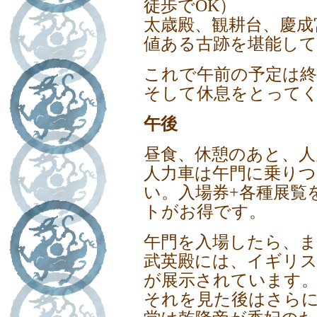
徒歩でOK）
太歳殿、観耕台、慶成
値ある古跡を堪能し
これで午前の予定は終
そして休息をとって
午後
昼食、休憩のあと、人
人力車は午門に乗り
い。入場券+各種展覧
トがお得です。
午門を入場したら、
武英殿には、イギリ
が展示されています
それを見た後はさら