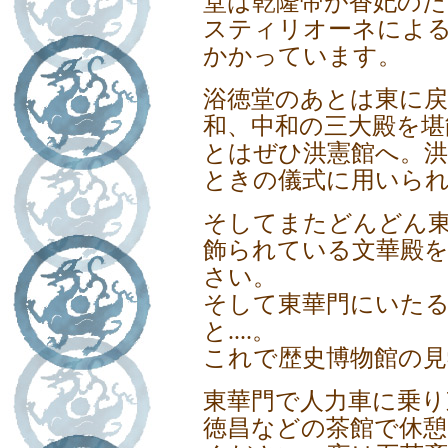
堂は乾隆帝が香妃の
スティリオーネによ
かかっています。
浴徳堂のあとは東に戻
和、中和の三大殿を
とはぜひ洪憲館へ。洪
ときの儀式に用いら
そしてまたどんどん
飾られている文華殿
さい。
そして東華門にいた
と....。
これで歴史博物館の見
東華門で人力車に乗り
徳昌などの茶館で休憩