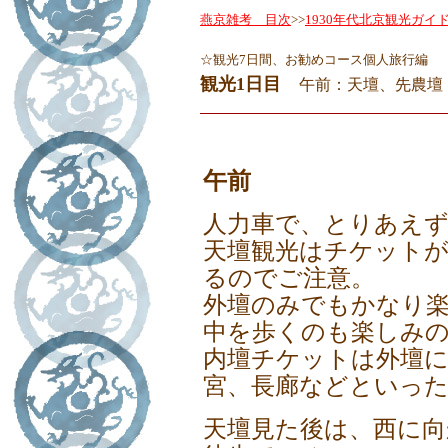
燕京雑考 目次
>>
1930年代北京観光ガイ
☆観光7日間、お勧めコース個人旅行編
観光1日目
午前：天壇、先農壇
◇
午前
人力車で、とりあえず
天壇観光はチケットが外
るのでご注意。
外壇のみでもかなり
中を歩くのも楽しみ
内壇チケットは外壇に
宮、長廊などといっ
天壇見た後は、西に向