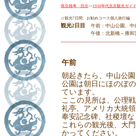
燕京雑考 目次
>>
1930年代北京観光ガイ
☆観光7日間、お勧めコース個人旅行編
観光2日目
午前：中山公園、中
観光2日目
午後：北新橋～雍和
◇
午前
朝起きたら、中山公園
公園は朝日にほのぼ
ています。
ここの見所は、公理戦
礼亭、アメリカ大統領
奉安記念碑、社稷壇な
これらの観光後、大門
かってください。