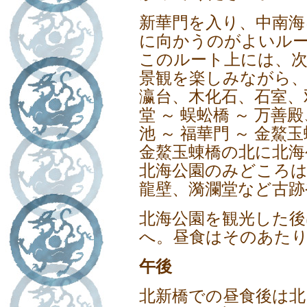
新華門を入り、中南海
に向かうのがよいル
このルート上には、
景観を楽しみながら
瀛台、木化石、石室、
堂 ～ 蜈蚣橋 ～ 万善
池 ～ 福華門 ～ 金鰲
金鰲玉蝀橋の北に北海
北海公園のみどころは
龍壁、漪瀾堂など古跡
北海公園を観光した後
へ。昼食はそのあた
午後
北新橋での昼食後は北