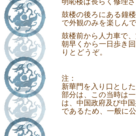
明恥楼は長らく修理
鼓楼の後ろにある鐘
で外観のみを楽しん
鼓楼前から人力車で、
朝早くから一日歩き
りとどうぞ。
注：
新華門を入り口とした
部分は、この当時は一
は、中国政府及び中国
であるため、一般に