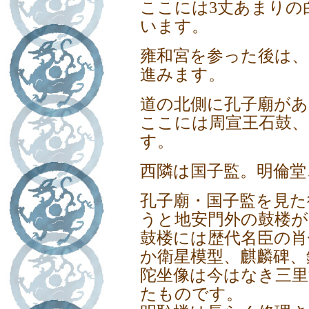
ここには3丈あまりの
います。
雍和宮を参った後は、
進みます。
道の北側に孔子廟があ
ここには周宣王石鼓、
す。
西隣は国子監。明倫堂
孔子廟・国子監を見た
うと地安門外の鼓楼
鼓楼には歴代名臣の
か衛星模型、麒麟碑、
陀坐像は今はなき三
たものです。