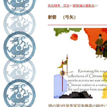
燕京雑考 目次
>>
紫禁城の運動会
>>
射箭 （弓矢）
明の第5代皇帝宣宗朱瞻基の時代