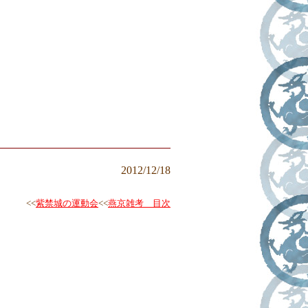
2012/12/18
<<
紫禁城の運動会
<<
燕京雑考 目次