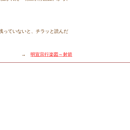
。
残っていないと、チラッと読んだ
→
明宣宗行楽図～射箭