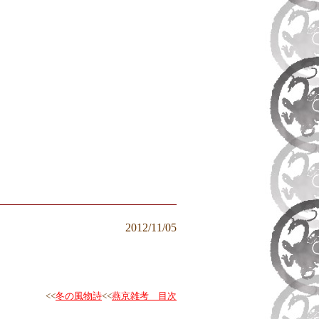
2012/1
1
/05
<<
冬の風物詩
<<
燕京雑考 目次