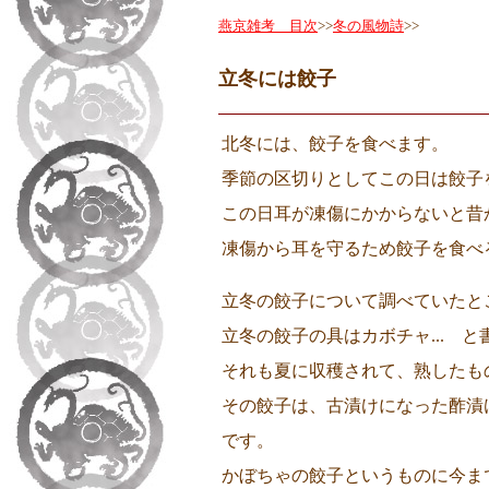
燕京雑考 目次
>>
冬の風物詩
>>
立冬には餃子
北冬には、餃子を食べます。
季節の区切りとしてこの日は餃子
この日耳が凍傷にかからないと昔
凍傷から耳を守るため餃子を食べる
立冬の餃子について調べていたと
立冬の餃子の具はカボチャ... 
それも夏に収穫されて、熟したも
その餃子は、古漬けになった酢漬
です。
かぼちゃの餃子というものに今ま