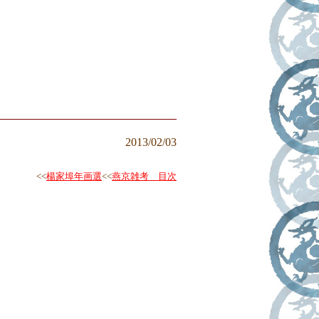
2013/02/03
<<
楊家埠年画選
<<
燕京雑考 目次