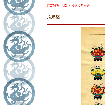
燕京雑考 目次
>>
楊家埠年画選
>>
瓜果盤