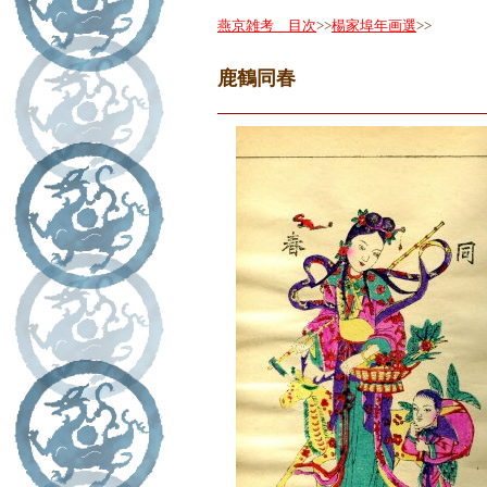
燕京雑考 目次
>>
楊家埠年画選
>>
鹿鶴同春