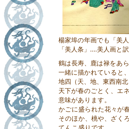
楊家埠の年画でも「美
「美人条」....美人画
鶴は長寿、鹿は禄をあ
一緒に描かれていると
地四（天、地、東西南
天下が春のごとく、エ
意味があります。
かごに盛られた花々が
そのほか、桃や、ざく
てんこ盛りです。