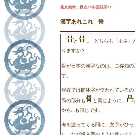
燕京雑考 目次
>>
中国雑学
>>
漢字あれこれ 骨
と
... どちらも「ホネ
りますか？
骨が日本の漢字なのは、ご存知の
す。
現在では簡体字が使われているの
咼の部分も
と同じように、
やら...も同じです。
海を渡ってくる間に、文字がひっ
し、なぜ鏡文字のように違ってし