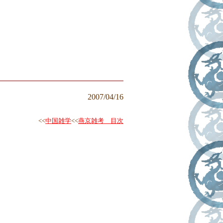
2007/04/16
<<
中国雑学
<<
燕京雑考 目次