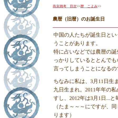
燕京雑考 目次
>>
暦 こよみ
>>
農暦（旧暦）のお誕生日
中国の人たちが誕生日とい
うことがあります。
特に占いなどでは農暦の誕
っかりしているととんでも
言ってしまうことになるの
ちなみに私は、3月11日生
九日生まれ。20
11
年年の私
すし、20
12
年は3月
1
日...
（たま～～～にですが、同
ります）