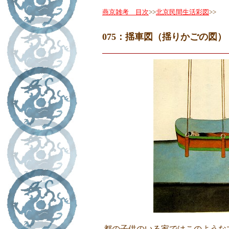
燕京雑考 目次
>>
北京民間生活彩図
>>
075：揺車図（揺りかごの図）
都の子供のいる家ではこのような