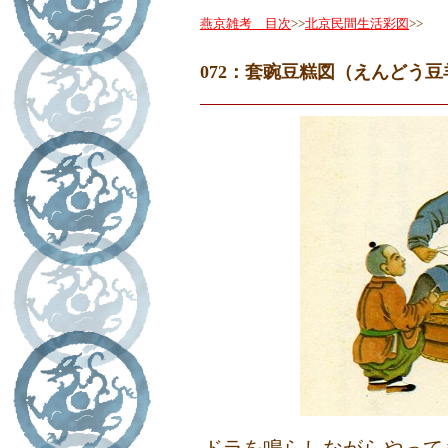
燕京雑考 目次
>>
北京民間生活彩図
>>
072：套豌豆糕図（えんどう