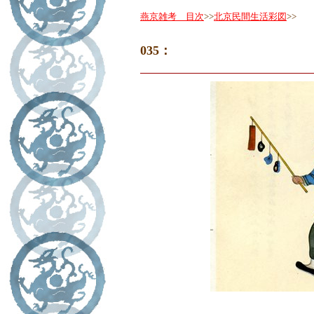
燕京雑考 目次
>>
北京民間生活彩図
>>
035：