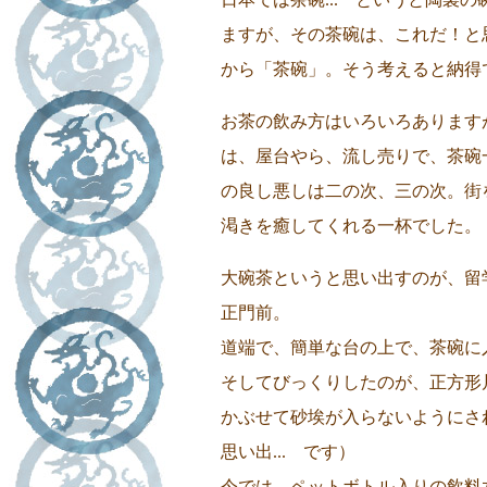
ますが、その茶碗は、これだ！と
から「茶碗」。そう考えると納得
お茶の飲み方はいろいろあります
は、屋台やら、流し売りで、茶碗
の良し悪しは二の次、三の次。街
渇きを癒してくれる一杯でした。
大碗茶というと思い出すのが、留
正門前。
道端で、簡単な台の上で、茶碗に
そしてびっくりしたのが、正方形片
かぶせて砂埃が入らないようにされ
思い出... です）
今では、ペットボトル入りの飲料水が