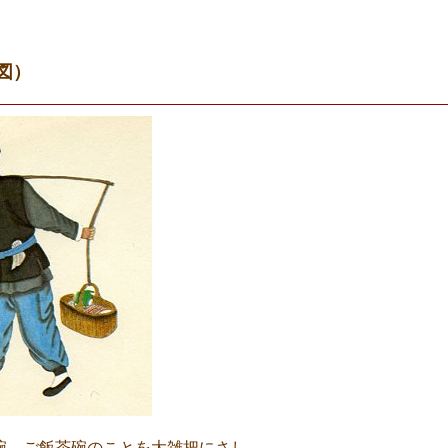
図）
の碗、ご飯茶碗のことを大雑把にさし