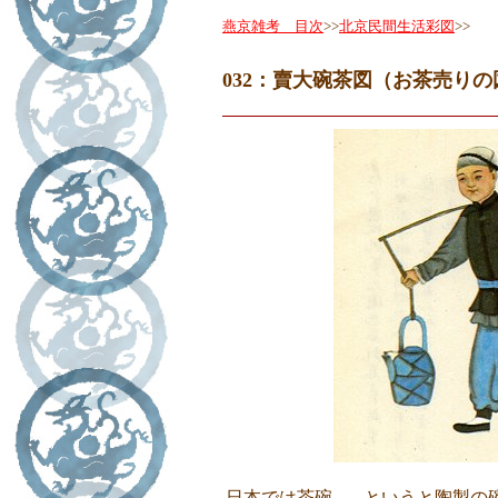
燕京雑考 目次
>>
北京民間生活彩図
>>
032：賣大碗茶図（お茶売りの
日本では茶碗... というと陶製