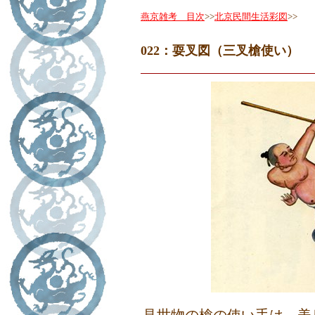
燕京雑考 目次
>>
北京民間生活彩図
>>
022：耍叉図（三叉槍使い）