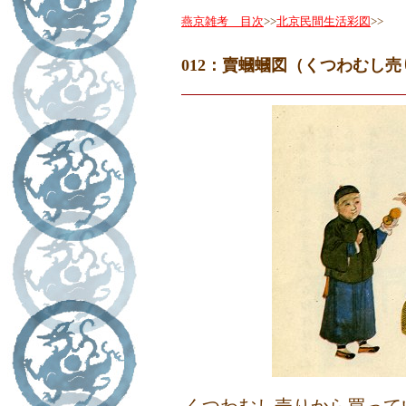
燕京雑考 目次
>>
北京民間生活彩図
>>
012：賣蟈蟈図（くつわむし