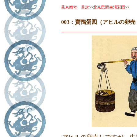
燕京雑考 目次
>>
北京民間生活彩図
>>
003：賣鴨蛋図（アヒルの卵