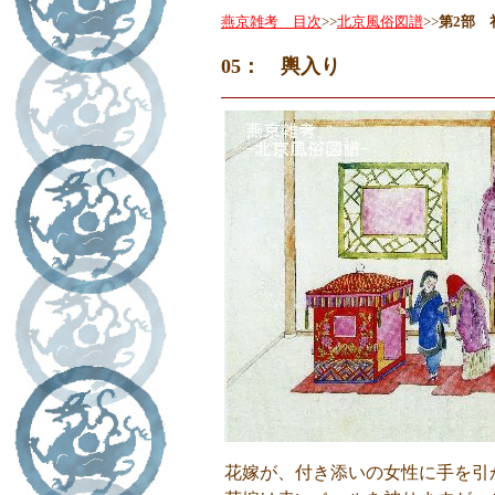
燕京雑考 目次
>>
北京風俗図譜
>>
第2部 
05： 輿入り
花嫁が、付き添いの女性に手を引